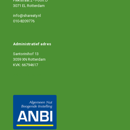
Piekstraat 2 - Poort D
3071 EL Rotterdam
info@shareaty.nl
010-8209776
Administratief adres
Santorinihof 13
3059 XN Rotterdam
KVK: 66794617
ANBI publicaties