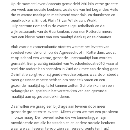
Op dit moment levert Shareaty gemiddeld 250 kilo verse groente
per week aan sociale keukens, zoals die van het Leger des Heils
die er warme maaltijden mee bereid voor dak- en thuislozen en
buurtkeukens. En ook Plein 13 van Wilskracht Werkt,
Hulpcentrum Portland in de voormalige Bethelkerk en de
wijkrestaurants van de Gaarkeuken, voorzien Rotterdammers
met een kleine beurs van een maaltijd dankzij onze donaties.
Vlak voor de zomervakantie startten we met het leveren van
voedsel voor de lunch op de Agnesschool in Rotterdam, zodat
er op school een warme, gezonde lunchmaaltijd kan worden
gemaakt. Een prachtig initiatief van Voedseleducatie010, waar al
snel drie andere basisscholen in Zuid ook mee aan de slag gaan.
De inflatie zorgt voor stijgende voedselprijzen, waardoor steeds
meer gezinnen moeite hebben om rond te komen en een
gezonde maaltijd op tafel kunnen zetten. Scholen kunnen een
belangrijke rol spelen in het verstrekken van een gezonde
maaltijd aan opgroeiende kinderen.
Daar willen we graag een bijdrage aan leveren door meer
gezonde groentes te leveren. Alleen zitten we met een probleem
in onze maag. De hoeveelheden die we binnenkrijgen zijn
onvoldoende om alle basisscholen en andere sociale keukens
waar we aan leveren te voorzien van verse groente (en fruit).