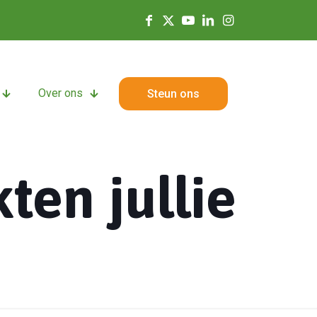
Over ons
Steun ons
ten jullie