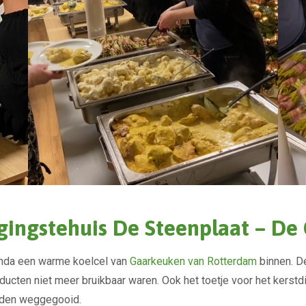
rgingstehuis De Steenplaat – D
nda een warme koelcel van
Gaarkeuken van Rotterdam
binnen. D
ducten niet meer bruikbaar waren. Ook het toetje voor het kerst
rden weggegooid.