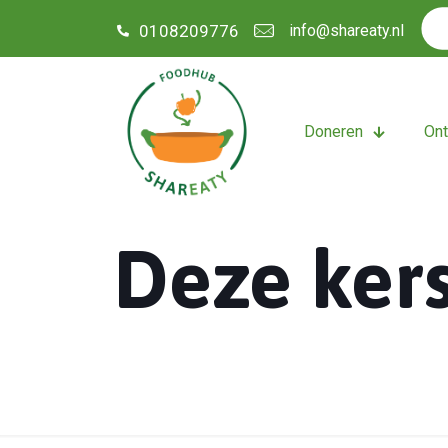
0108209776
info@shareaty.nl
Doneren
On
Deze kers