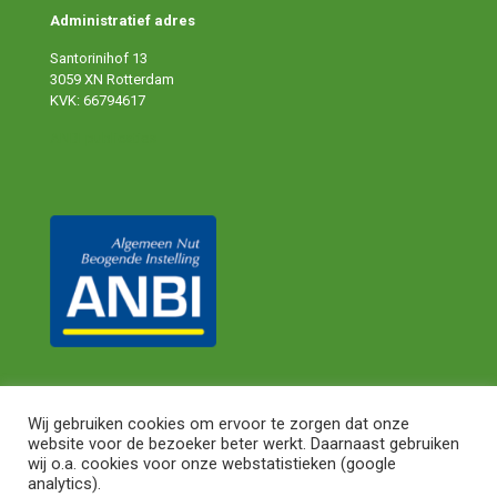
Administratief adres
Santorinihof 13
3059 XN Rotterdam
KVK: 66794617
ANBI publicaties
Wij gebruiken cookies om ervoor te zorgen dat onze
website voor de bezoeker beter werkt. Daarnaast gebruiken
© 2024 Shareaty. All Rights Reserved.
Privacy Statement
|
wij o.a. cookies voor onze webstatistieken (google
Algemene Voorwaarden
analytics).