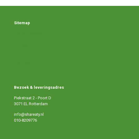
Sitemap
Doneer voedsel
Ontvang voedsel
Verhalen
Over ons
Werken bij
Doe mee
Bezoek & leveringsadres
Piekstraat 2 - Poort D
3071 EL Rotterdam
info@shareaty.nl
010-8209776