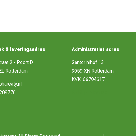
k & leveringsadres
Administratief adres
raat 2 - Poort D
Santorinihof 13
EL Rotterdam
3059 XN Rotterdam
KVK: 66794617
hareaty.nl
209776
ANBI publicaties