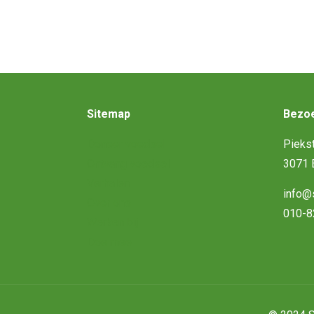
Sitemap
Bezoe
Doneer voedsel
Piekst
Ontvang voedsel
3071 
Verhalen
info@s
Over ons
010-8
Werken bij
Doe mee