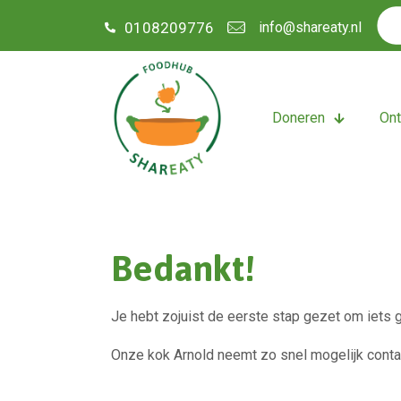
0108209776
info@shareaty.nl
Doneren
On
Bedankt!
Je hebt zojuist de eerste stap gezet om iets 
Onze kok Arnold neemt zo snel mogelijk contac