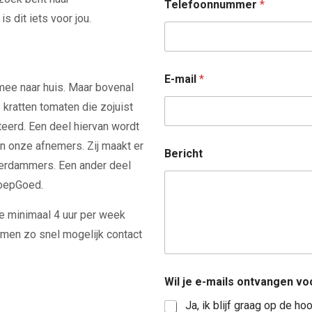
Telefoonnummer
*
s dit iets voor jou.
E-mail
*
mee naar huis. Maar bovenal
 kratten tomaten die zojuist
teerd. Een deel hiervan wordt
n onze afnemers. Zij maakt er
Bericht
terdammers. Een ander deel
SoepGoed.
 je minimaal 4 uur per week
emen zo snel mogelijk contact
Wil je e-mails ontvangen voo
Ja, ik blijf graag op de ho