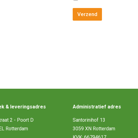
Verzend
e en sociale voedselketen
ngen voor je sociale keuken? Of heb je een andere vraag? Vul on
k & leveringsadres
Administratief adres
raat 2 - Poort D
Santorinihof 13
EL Rotterdam
3059 XN Rotterdam
KVK: 66794617