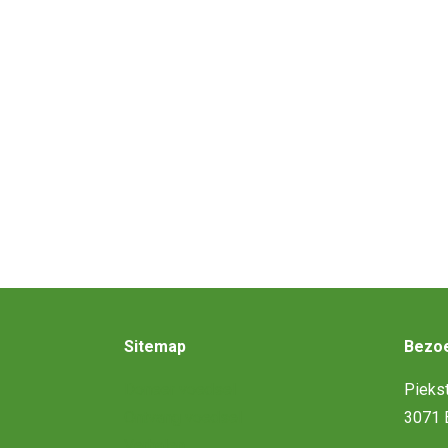
Werk mee aan een circulair
Wil jij voedsel doneren of ingrediënten ontva
mogelijk contact met je op.
Sitemap
Bezoe
Doneer voedsel
Piekst
Ontvang voedsel
3071 
Verhalen