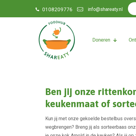
0108209776
info@shareaty.nl
Doneren
On
Ben jij onze rittenkon
keukenmaat of sorte
Kun jij met onze gekoelde bestelbus over
wegbrengen? Breng jij als sorteerbaas onz
je onze kok Arnold in de keuken? Als jij op