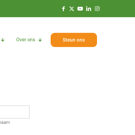
Over ons
Steun ons
rnaam