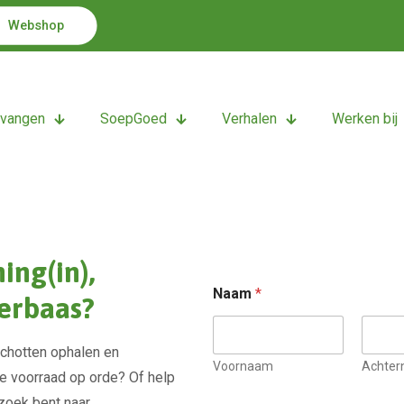
Webshop
tvangen
SoepGoed
Verhalen
Werken bij
ing(in),
Naam
*
erbaas?
schotten ophalen en
Voornaam
Achte
e voorraad op orde? Of help
 zoek bent naar