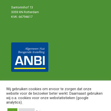
Santorinihof 13
3059 XN Rotterdam
KVK: 66794617
ANBI publicaties
Wij gebruiken cookies om ervoor te zorgen dat onze
website voor de bezoeker beter werkt. Daarnaast gebruiken
© 2024 Shareaty. All Rights Reserved.
Privacy Statement
|
wij o.a. cookies voor onze webstatistieken (google
Algemene Voorwaarden
analytics).