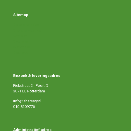
Sitemap
Doneer voedsel
Ontvang voedsel
Verhalen
Over ons
Werken bij
Doe mee
Bezoek & leveringsadres
Piekstraat 2 - Poort D
3071 EL Rotterdam
info@shareaty.nl
010-8209776
Administratief adres