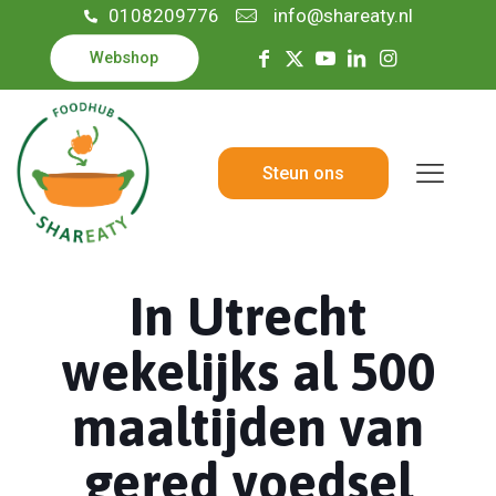
0108209776
info@shareaty.nl
Webshop
Steun ons
In Utrecht
wekelijks al 500
maaltijden van
gered voedsel