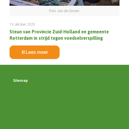
foto Jan de Groen.
10 oktober 2025
Steun van Provincie Zuid-Holland en gemeente
Rotterdam in strijd tegen voedselverspilling
Lees meer
Sitemap
Doneer voedsel
Ontvang voedsel
Verhalen
Over ons
Werken bij
Doe mee