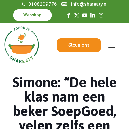
0108209776
info@shareaty.nl
Webshop
Steun ons
Simone: “De hele
klas nam een
beker SoepGoed,
velen zelfs een