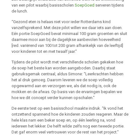
van een pilot waarbij basisscholen
SoepGoed
serveren tijdens
de lunch.
“Gezond eten is helaas niet voor ieder Rotterdams kind
vanzelfsprekend. Met deze pilot willen we daar iets aan doen.
Eén portie SoepGoed bevat minimaal 100 gram groenten en sluit
daarmee mooi aan bij de dagelijkse aanbevolen hoeveelheid
[red. variërend van 100 tot 200 gram afhankelijk van de leeftijd]
voor kinderen tot en met twaalf jaar.”
Tijdens de pilot wordt met verschillende scholen gekeken hoe
de soep het beste kan worden aangeboden. Daarbij staat
gebruiksgemak centraal, aldus Simone: “Leerkrachten hebben
het al druk genoeg. Daarom leveren we de soep volledig
opgewarmd aan en verzorgen we, als dat nodig is, ook de
mokken en de afwas. Op basis van de ervaringen bepalen we
hoe we dit concept verder kunnen opschalen.”
De eerste test op een basisschool maakte indruk. “Ik vond het
ontzettend spannend hoe de kinderen zouden reageren. Maar de
hele klas nam een beker soep en, op één leerling na, vond
iedereen het lekker. De helft wilde zelfs nog een tweede portie.
Dat gaf enorm veel vertrouwen voor de rest van het project.”