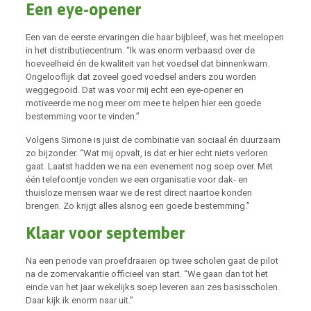
Een eye-opener
Een van de eerste ervaringen die haar bijbleef, was het meelopen
in het distributiecentrum. “Ik was enorm verbaasd over de
hoeveelheid én de kwaliteit van het voedsel dat binnenkwam.
Ongelooflijk dat zoveel goed voedsel anders zou worden
weggegooid. Dat was voor mij echt een eye-opener en
motiveerde me nog meer om mee te helpen hier een goede
bestemming voor te vinden.”
Volgens Simone is juist de combinatie van sociaal én duurzaam
zo bijzonder. “Wat mij opvalt, is dat er hier echt niets verloren
gaat. Laatst hadden we na een evenement nog soep over. Met
één telefoontje vonden we een organisatie voor dak- en
thuisloze mensen waar we de rest direct naartoe konden
brengen. Zo krijgt alles alsnog een goede bestemming.”
Klaar voor september
Na een periode van proefdraaien op twee scholen gaat de pilot
na de zomervakantie officieel van start. “We gaan dan tot het
einde van het jaar wekelijks soep leveren aan zes basisscholen.
Daar kijk ik enorm naar uit.”