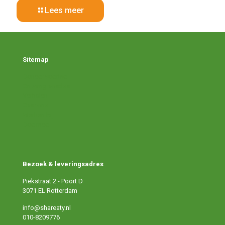
Lees meer
Sitemap
Doneer voedsel
Ontvang voedsel
Verhalen
Over ons
Werken bij
Doe mee
Bezoek & leveringsadres
Piekstraat 2 - Poort D
3071 EL Rotterdam
info@shareaty.nl
010-8209776