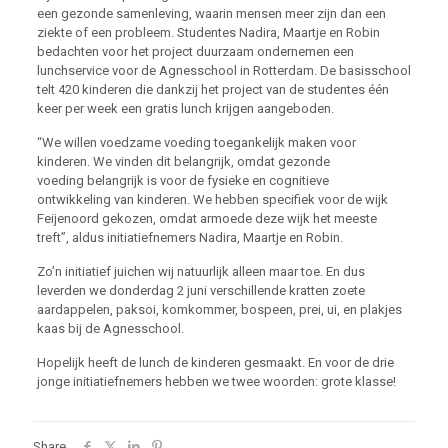
een gezonde samenleving, waarin mensen meer zijn dan een
ziekte of een probleem. Studentes Nadira, Maartje en Robin
bedachten voor het project duurzaam ondernemen een
lunchservice voor de Agnesschool in Rotterdam. De basisschool
telt 420 kinderen die dankzij het project van de studentes één
keer per week een gratis lunch krijgen aangeboden.
“We willen voedzame voeding toegankelijk maken voor
kinderen. We vinden dit belangrijk, omdat gezonde
voeding belangrijk is voor de fysieke en cognitieve
ontwikkeling van kinderen. We hebben specifiek voor de wijk
Feijenoord gekozen, omdat armoede deze wijk het meeste
treft”, aldus initiatiefnemers Nadira, Maartje en Robin.
Zo’n initiatief juichen wij natuurlijk alleen maar toe. En dus
leverden we donderdag 2 juni verschillende kratten zoete
aardappelen, paksoi, komkommer, bospeen, prei, ui, en plakjes
kaas bij de Agnesschool.
Hopelijk heeft de lunch de kinderen gesmaakt. En voor de drie
jonge initiatiefnemers hebben we twee woorden: grote klasse!
Share