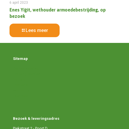
6 april 2023
Enes Yiğit, wethouder armoedebestrijding, op
bezoek
Lees meer
Sitemap
Doneer voedsel
Ontvang voedsel
Verhalen
Over ons
Werken bij
Doe mee
Bezoek & leveringsadres
Piekstraat 2 - Poort D