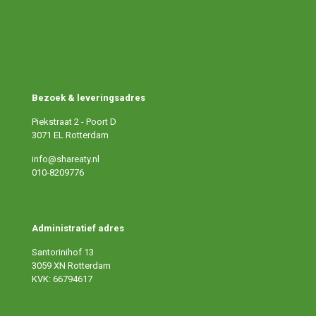
Verhalen
Over ons
Werken bij
Doe mee
Bezoek & leveringsadres
Piekstraat 2 - Poort D
3071 EL Rotterdam
info@shareaty.nl
010-8209776
Administratief adres
Santorinihof 13
3059 XN Rotterdam
KVK: 66794617
ANBI publicaties