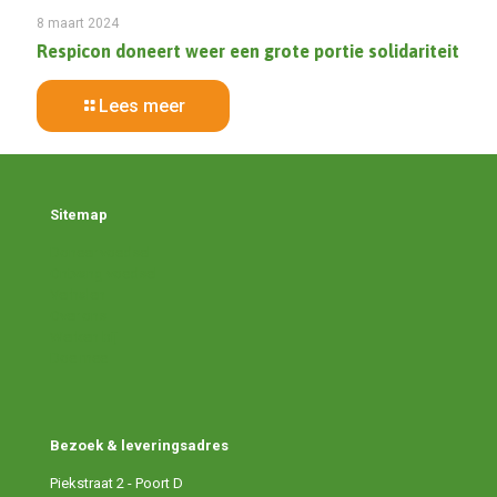
8 maart 2024
Respicon doneert weer een grote portie solidariteit
Lees meer
Sitemap
Doneer voedsel
Ontvang voedsel
Verhalen
Over ons
Werken bij
Doe mee
Bezoek & leveringsadres
Piekstraat 2 - Poort D