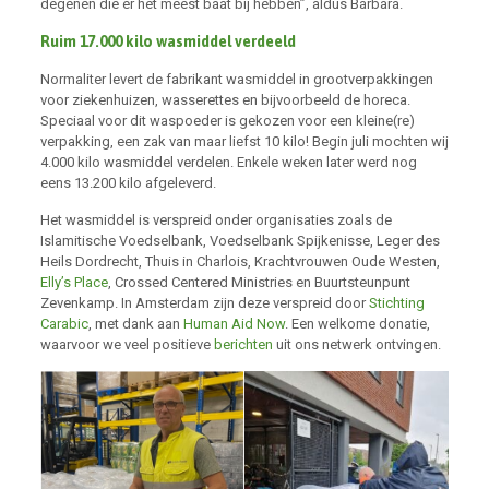
degenen die er het meest baat bij hebben”, aldus Barbara.
Ruim 17.000 kilo wasmiddel verdeeld
Normaliter levert de fabrikant wasmiddel in grootverpakkingen
voor ziekenhuizen, wasserettes en bijvoorbeeld de horeca.
Speciaal voor dit waspoeder is gekozen voor een kleine(re)
verpakking, een zak van maar liefst 10 kilo! Begin juli mochten wij
4.000 kilo wasmiddel verdelen. Enkele weken later werd nog
eens 13.200 kilo afgeleverd.
Het wasmiddel is verspreid onder organisaties zoals de
Islamitische Voedselbank, Voedselbank Spijkenisse, Leger des
Heils Dordrecht, Thuis in Charlois, Krachtvrouwen Oude Westen,
Elly’s Place
, Crossed Centered Ministries en Buurtsteunpunt
Zevenkamp. In Amsterdam zijn deze verspreid door
Stichting
Carabic
, met dank aan
Human
Aid Now
. Een welkome donatie,
waarvoor we veel positieve
berichten
uit ons netwerk ontvingen.