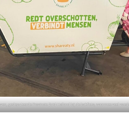
wen, gedeputeerde Provincie Zuid-Holland bij de bakfiets, waarmee veel voeds