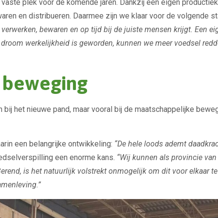
vaste plek voor de komende jaren. Dankzij een eigen productiek
ren en distribueren. Daarmee zijn we klaar voor de volgende st
t verwerken, bewaren en op tijd bij de juiste mensen krijgt. Een 
die droom werkelijkheid is geworden, kunnen we meer voedsel re
 beweging
n bij het nieuwe pand, maar vooral bij de maatschappelijke beweg
arin een belangrijke ontwikkeling:
“De hele loods ademt daadkrac
oedselverspilling een enorme kans.
“Wij kunnen als provincie van 
, is het natuurlijk volstrekt onmogelijk om dit voor elkaar te kri
amenleving.”