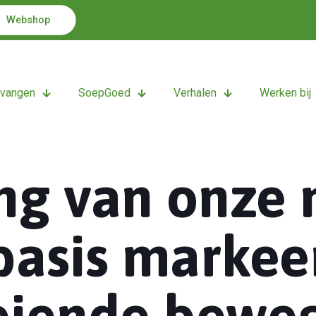
Webshop
tvangen
SoepGoed
Verhalen
Werken bij
ng van onze 
basis markee
eiende beweg