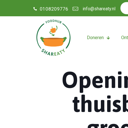
0108209776
info@shareaty.nl
Doneren
On
Openi
thuis
gro