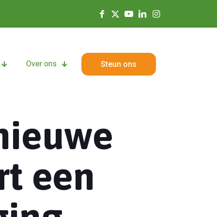
Over ons
Steun ons
nieuwe
rt een
ing.