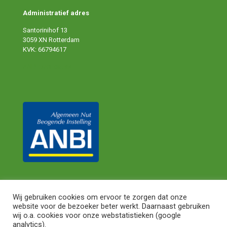
Administratief adres
Santorinihof 13
3059 XN Rotterdam
KVK: 66794617
ANBI publicaties
Wij gebruiken cookies om ervoor te zorgen dat onze
website voor de bezoeker beter werkt. Daarnaast gebruiken
© 2024 Shareaty. All Rights Reserved.
Privacy Statement
|
wij o.a. cookies voor onze webstatistieken (google
Algemene Voorwaarden
analytics).