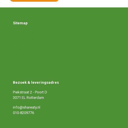
Sitemap
Doneer voedsel
Ontvang voedsel
Verhalen
Over ons
Werken bij
Doe mee
Bezoek & leveringsadres
Piekstraat 2 - Poort D
3071 EL Rotterdam
info@shareaty.nl
010-8209776