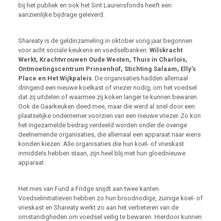
bij het publiek en ook het Sint Laurensfonds heeft een
aanzienlijke bijdrage geleverd.
Shareaty is de geldinzameling in oktober vorig jaar begonnen
voor acht sociale keukens en voedselbanken:
Wilskracht
Werkt, Krachtvrouwen Oude Westen, Thuis in Charlois,
Ontmoetingscentrum Prinsenhof, Stichting Salaam, Elly’s
Place en Het Wijkpaleis
. De organisaties hadden allemaal
dringend een nieuwe koelkast of vriezer nodig, om het voedsel
dat zij uitdelen of waarmee zij koken langer te kunnen bewaren.
Ook de Gaarkeuken deed mee, maar die werd al snel door een
plaatselijke ondernemer voorzien van een nieuwe vriezer. Zo kon
het ingezamelde bedrag verdeeld worden onder de overige
deelnemende organisaties, die allemaal een apparaat naar wens
konden kiezen. Alle organisaties die hun koel- of vrieskast
inmiddels hebben staan, zijn heel blij met hun gloednieuwe
apparaat.
Het mes van Fund a Fridge snijdt aan twee kanten.
Voedselinitiatieven hebben zo hun broodnodige, zuinige koel- of
vrieskast en Shareaty werkt zo aan het verbeteren van de
omstandigheden om voedsel veilig te bewaren. Hierdoor kunnen