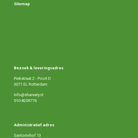
Sitemap
Doneer voedsel
Ontvang voedsel
Verhalen
Over ons
Werken bij
Doe mee
Bezoek & leveringsadres
Piekstraat 2 - Poort D
3071 EL Rotterdam
info@shareaty.nl
010-8209776
Administratief adres
Santorinihof 13