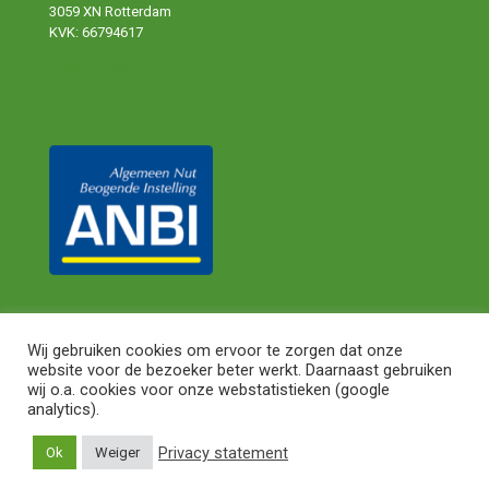
3059 XN Rotterdam
KVK: 66794617
ANBI publicaties
Wij gebruiken cookies om ervoor te zorgen dat onze
website voor de bezoeker beter werkt. Daarnaast gebruiken
© 2024 Shareaty. All Rights Reserved.
Privacy Statement
|
wij o.a. cookies voor onze webstatistieken (google
Algemene Voorwaarden
analytics).
Privacy statement
Ok
Weiger