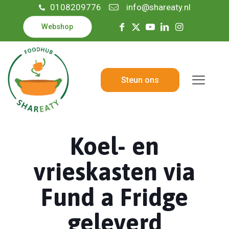
0108209776
info@shareaty.nl
Webshop
Steun ons
Koel- en
vrieskasten via
Fund a Fridge
geleverd