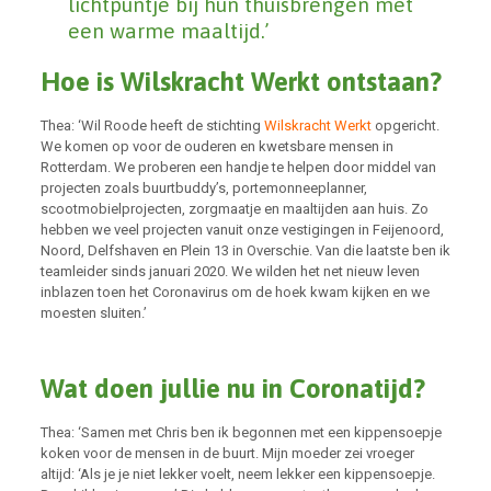
lichtpuntje bij hun thuisbrengen met
een warme maaltijd.’
Hoe is Wilskracht Werkt ontstaan?
Thea: ‘Wil Roode heeft de stichting
Wilskracht Werkt
opgericht.
We komen op voor de ouderen en kwetsbare mensen in
Rotterdam. We proberen een handje te helpen door middel van
projecten zoals buurtbuddy’s, portemonneeplanner,
scootmobielprojecten, zorgmaatje en maaltijden aan huis. Zo
hebben we veel projecten vanuit onze vestigingen in Feijenoord,
Noord, Delfshaven en Plein 13 in Overschie. Van die laatste ben ik
teamleider sinds januari 2020. We wilden het net nieuw leven
inblazen toen het Coronavirus om de hoek kwam kijken en we
moesten sluiten.’
Wat doen jullie nu in Coronatijd?
Thea: ‘Samen met Chris ben ik begonnen met een kippensoepje
koken voor de mensen in de buurt. Mijn moeder zei vroeger
altijd: ‘Als je je niet lekker voelt, neem lekker een kippensoepje.