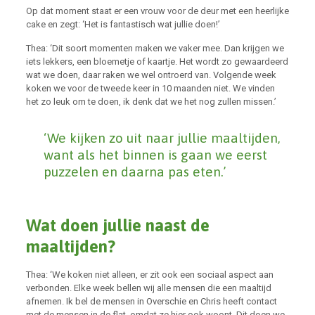
Op dat moment staat er een vrouw voor de deur met een heerlijke
cake en zegt: ‘Het is fantastisch wat jullie doen!’
Thea: ‘Dit soort momenten maken we vaker mee. Dan krijgen we
iets lekkers, een bloemetje of kaartje. Het wordt zo gewaardeerd
wat we doen, daar raken we wel ontroerd van. Volgende week
koken we voor de tweede keer in 10 maanden niet. We vinden
het zo leuk om te doen, ik denk dat we het nog zullen missen.’
‘We kijken zo uit naar jullie maaltijden,
want als het binnen is gaan we eerst
puzzelen en daarna pas eten.’
Wat doen jullie naast de
maaltijden?
Thea: ‘We koken niet alleen, er zit ook een sociaal aspect aan
verbonden. Elke week bellen wij alle mensen die een maaltijd
afnemen. Ik bel de mensen in Overschie en Chris heeft contact
met de mensen in de flat, omdat ze hier ook woont. Dit doen we