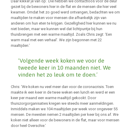
Daar kikker je van op.’ Die hebben we contactloos voor de deur
gezet bij de bewoners hier in de flat en de mensen die hier veel
kwamen. Omdat het zo goed werd ontvangen, bedachten we om
maaltijden te maken voor mensen die afhankelijk zijn van
anderen om hun eten te krijgen. Gezelligheid hier kunnen we nu
niet bieden, maar we kunnen wel dat lichtpuntje bij hun
thuisbrengen met een warme maaltijd. Zoals Chris zegt: ‘Een
warm maal met een verhaal’. We zijn begonnen met 22
maaltijden.’
‘Volgende week koken we voor de
tweede keer in 10 maanden niet. We
vinden het zo leuk om te doen.’
Chris: ‘We koken nu veel meer dan voor de coronacrisis. Toen
maakte ik een keer in de twee weken een lunch en werd er een
keer per maand een warme maaltijd gekookt. Door
thuiszorgorganisaties kregen we steeds meer aanmeldingen.
Inmiddels maken we 104 maaltijden per week voor ongeveer 55
mensen. De meesten nemen 2 maaltijden per keer bij ons af. We
koken niet alleen voor de bewoners in de flat, maar voor mensen
door heel Overschie.’