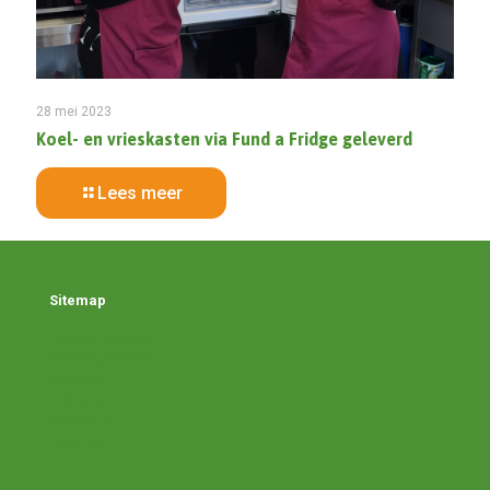
28 mei 2023
Koel- en vrieskasten via Fund a Fridge geleverd
Lees meer
Sitemap
Doneer voedsel
Ontvang voedsel
Verhalen
Over ons
Werken bij
Doe mee