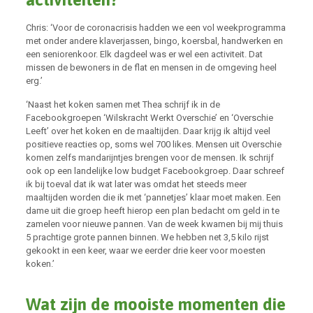
Chris: ‘Voor de coronacrisis hadden we een vol weekprogramma
met onder andere klaverjassen, bingo, koersbal, handwerken en
een seniorenkoor. Elk dagdeel was er wel een activiteit. Dat
missen de bewoners in de flat en mensen in de omgeving heel
erg.’
‘Naast het koken samen met Thea schrijf ik in de
Facebookgroepen ‘Wilskracht Werkt Overschie’ en ‘Overschie
Leeft’ over het koken en de maaltijden. Daar krijg ik altijd veel
positieve reacties op, soms wel 700 likes. Mensen uit Overschie
komen zelfs mandarijntjes brengen voor de mensen. Ik schrijf
ook op een landelijke low budget Facebookgroep. Daar schreef
ik bij toeval dat ik wat later was omdat het steeds meer
maaltijden worden die ik met ‘pannetjes’ klaar moet maken. Een
dame uit die groep heeft hierop een plan bedacht om geld in te
zamelen voor nieuwe pannen. Van de week kwamen bij mij thuis
5 prachtige grote pannen binnen. We hebben net 3,5 kilo rijst
gekookt in een keer, waar we eerder drie keer voor moesten
koken.’
Wat zijn de mooiste momenten die