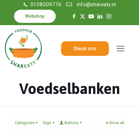
0108209776
info@shareaty.nl
Webshop
Steun ons
Voedselbanken
Categories
Tags
Authors
Show all