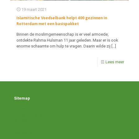
19 maart 2021
Islamitische Voedselbank helpt 400 gezinnen in
Rotterdam met een basispakket
Binnen de moslimgemeenschap is er veel armoede,
ontdekte Rahma Hulsman 11 jaar geleden. Maar er is ook
enorme schaamte om hulp te vragen. Daarin wilde zij
[…]
Lees meer
Sitemap
Doneer voedsel
Ontvang voedsel
Verhalen
Over ons
Werken bij
Doe mee