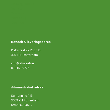
Ontvang voedsel
Verhalen
Over ons
Werken bij
Doe mee
Bezoek & leveringsadres
Piekstraat 2 - Poort D
3071 EL Rotterdam
info@shareaty.nl
010-8209776
Administratief adres
Santorinihof 13
3059 XN Rotterdam
KVK: 66794617