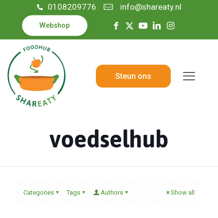
0108209776
info@shareaty.nl
Webshop
Steun ons
voedselhub
Categories
Tags
Authors
Show all