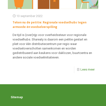
13 september 2022
Teken nu de petitie: Regionale voedselhubs tegen
armoede én voedselverspilling
De tijd is (over)rijp voor overheidssteun voor regionale
voedselhubs. Shareaty is daarom een petitie gestart en
pleit voor één distributiecentrum per regio waar
voedseloverschotten samenkomen en worden
gedistribueerd aan keukens voor daklozen, buurtcentra en
andere sociale voedselinitiatieven.
Lees meer
Sitemap
Doneer voedsel