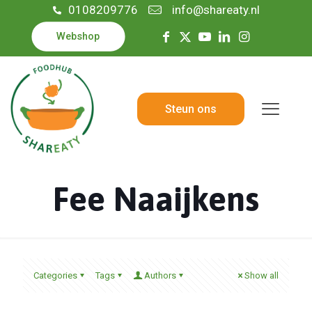
0108209776
info@shareaty.nl
Webshop
Steun ons
Fee Naaijkens
Categories
Tags
Authors
Show all