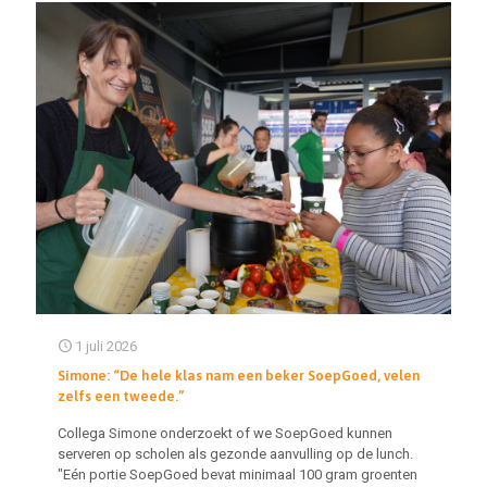
1 juli 2026
Simone: “De hele klas nam een beker SoepGoed, velen
zelfs een tweede.”
Collega Simone onderzoekt of we SoepGoed kunnen
serveren op scholen als gezonde aanvulling op de lunch.
"Eén portie SoepGoed bevat minimaal 100 gram groenten