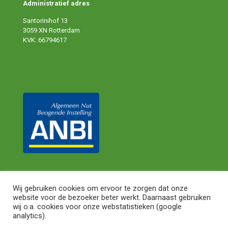
Administratief adres
Santorinihof 13
3059 XN Rotterdam
KVK: 66794617
ANBI publicaties
Wij gebruiken cookies om ervoor te zorgen dat onze
website voor de bezoeker beter werkt. Daarnaast gebruiken
© 2024 Shareaty. All Rights Reserved.
Privacy Statement
|
wij o.a. cookies voor onze webstatistieken (google
Algemene Voorwaarden
analytics).