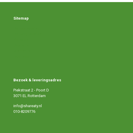
Sitemap
Doneer voedsel
Ontvang voedsel
Verhalen
Over ons
Werken bij
Doe mee
Bezoek & leveringsadres
Piekstraat 2 - Poort D
3071 EL Rotterdam
info@shareaty.nl
010-8209776